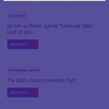
Vous pouvez modifier votre choix à tout moment en
cliquant sur le lien
'cookies'
en bas de page.
VIE DU MEDEF
Un Soir au Medef, spécial "Cartes sur table" -
lundi 22 juin...
Lire l'article
INTERNATIONAL-EUROPE
The Dutch-French Innovation Pact
Lire l'article