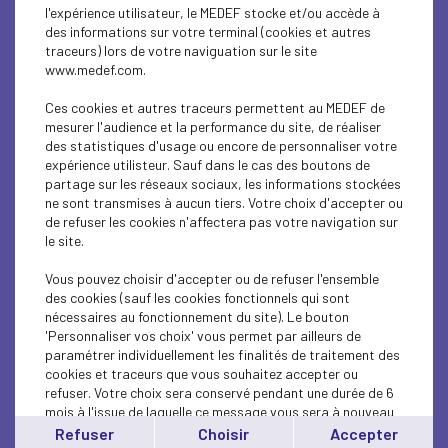
l'expérience utilisateur, le MEDEF stocke et/ou accède à
des informations sur votre terminal (cookies et autres
traceurs) lors de votre naviguation sur le site
ÉCONOMIE
www.medef.com.
Réforme du financement de la sécurité sociale
Ces cookies et autres traceurs permettent au MEDEF de
: les propositions...
mesurer l'audience et la performance du site, de réaliser
des statistiques d'usage ou encore de personnaliser votre
expérience utilisteur. Sauf dans le cas des boutons de
Lire l'article
partage sur les réseaux sociaux, les informations stockées
ne sont transmises à aucun tiers. Votre choix d'accepter ou
de refuser les cookies n'affectera pas votre navigation sur
le site.
Vous pouvez choisir d'accepter ou de refuser l'ensemble
ÉCONOMIE
des cookies (sauf les cookies fonctionnels qui sont
nécessaires au fonctionnement du site). Le bouton
REF Souveraineté - Accélérer ou (encore)
'Personnaliser vos choix' vous permet par ailleurs de
décrocher - lundi 29...
paramétrer individuellement les finalités de traitement des
cookies et traceurs que vous souhaitez accepter ou
refuser. Votre choix sera conservé pendant une durée de 6
Lire l'article
mois à l'issue de laquelle ce message vous sera à nouveau
affiché..
Refuser
Choisir
Accepter