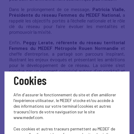
Dans le prolongement de ce message,
Patricia Vialle,
Présidente du réseau Femmes du MEDEF National,
a
rappelé les objectifs portés à l'échelle nationale et le rôle
clé du réseau pour faire évoluer les mentalités et
promouvoir la mixité.
Enfin,
Peggy Lerate, référente du réseau territorial
Femmes du MEDEF Métropole Rouen Normandie
et
cheffe d'entreprise, a partagé son parcours inspirant,
illustrant les enjeux évoqués et présentant les ambitions
pour le développement de ce réseau. La soirée s'est
conclue par un moment convivial autour d'un cocktail et
Cookies
d'une visite du musée, mettant en lumière la
représentation des femmes dans l'art.
Afin d'assurer le fonctionnement du site et d'en améliorer
l'expérience utilisateur, le MEDEF stocke et/ou accède à
des informations sur votre terminal (cookies et autres
Retour en images
traceurs) lors de votre naviguation sur le site
www.medef.com.
Vidéo récapitulative
Ces cookies et autres traceurs permettent au MEDEF de