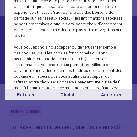
mesurer l'audience et la performance du site, de réaliser
des statistiques d'usage ou encore de personnaliser votre
expérience utilisteur. Sauf dans le cas des boutons de
partage sur les réseaux sociaux, les informations stockées
ne sont transmises à aucun tiers. Votre choix d'accepter ou
de refuser les cookies n'affectera pas votre navigation sur
le site.
REVIVEZ LA SOIREE DE LANCEMENT DU RESEAU
FEMMES DU MEDEF METROPOLE ROUEN
Vous pouvez choisir d'accepter ou de refuser l'ensemble
des cookies (sauf les cookies fonctionnels qui sont
NORMANDIE
nécessaires au fonctionnement du site). Le bouton
'Personnaliser vos choix' vous permet par ailleurs de
paramétrer individuellement les finalités de traitement des
cookies et traceurs que vous souhaitez accepter ou
refuser. Votre choix sera conservé pendant une durée de 6
mois à l'issue de laquelle ce message vous sera à nouveau
affiché..
Refuser
Choisir
Accepter
Vous pouvez modifier votre choix à tout moment en
cliquant sur le lien
'cookies'
en bas de page.
FEMMES DU MEDEF
Un réseau en mouvement, une cause en action
!