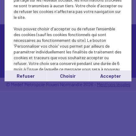
ne sont transmises à aucun tiers. Votre choix d'accepter ou
de refuser les cookies n'affectera pas votre navigation sur
le site.
Vous pouvez choisir d'accepter ou de refuser l'ensemble
des cookies (sauf les cookies fonctionnels qui sont
nécessaires au fonctionnement du site). Le bouton
'Personnaliser vos choix' vous permet par ailleurs de
paramétrer individuellement les finalités de traitement des
cookies et traceurs que vous souhaitez accepter ou
refuser. Votre choix sera conservé pendant une durée de 6
Contactez-nous
mois à l'issue de laquelle ce message vous sera à nouveau
affiché..
Refuser
Choisir
Accepter
Vous pouvez modifier votre choix à tout moment en
© Medef Métropole Rouen Normandie 2026 -
Mentions légales
cliquant sur le lien
'cookies'
en bas de page.