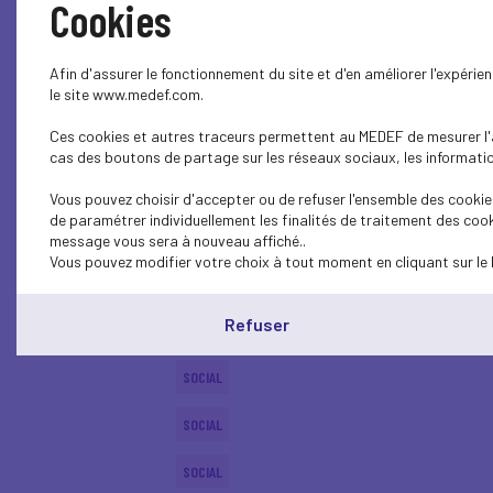
Cookies
ECONOMY
Afin d'assurer le fonctionnement du site et d'en améliorer l'expéri
ECONOMY
le site www.medef.com.
Ces cookies et autres traceurs permettent au MEDEF de mesurer l'au
SOCIAL
cas des boutons de partage sur les réseaux sociaux, les information
INTERNATIONAL - EUROPE
Vous pouvez choisir d'accepter ou de refuser l'ensemble des cookies
de paramétrer individuellement les finalités de traitement des cook
SOCIAL
message vous sera à nouveau affiché..
Vous pouvez modifier votre choix à tout moment en cliquant sur le 
SOCIAL
Refuser
SOCIAL
SOCIAL
SOCIAL
SOCIAL