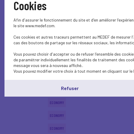
Cookies
ECONOMY
Afin d'assurer le fonctionnement du site et d'en améliorer l'expéri
ECONOMY
le site www.medef.com.
Ces cookies et autres traceurs permettent au MEDEF de mesurer l'au
ECONOMY
cas des boutons de partage sur les réseaux sociaux, les information
ECONOMY
Vous pouvez choisir d'accepter ou de refuser l'ensemble des cookies
de paramétrer individuellement les finalités de traitement des cook
ECONOMY
message vous sera à nouveau affiché..
Vous pouvez modifier votre choix à tout moment en cliquant sur le 
SOCIAL
Refuser
ECONOMY
ECONOMY
ECONOMY
ECONOMY