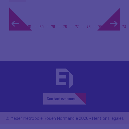
1...
81
80
79
78
77
76
75
74
73
Contactez-nous
© Medef Métropole Rouen Normandie 2026 -
Mentions légales