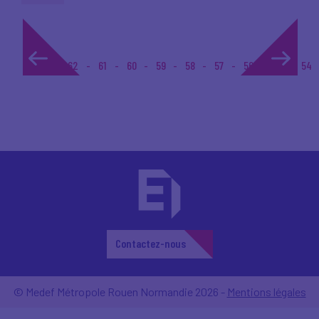
1...
62
61
60
59
58
57
56
55
54
Contactez-nous
© Medef Métropole Rouen Normandie 2026 -
Mentions légales