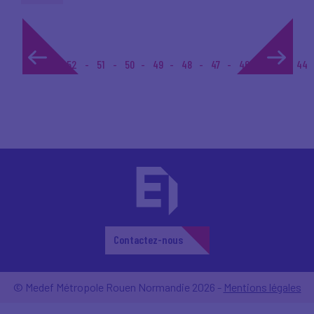
1...
52
51
50
49
48
47
46
45
44
Contactez-nous
© Medef Métropole Rouen Normandie 2026 -
Mentions légales