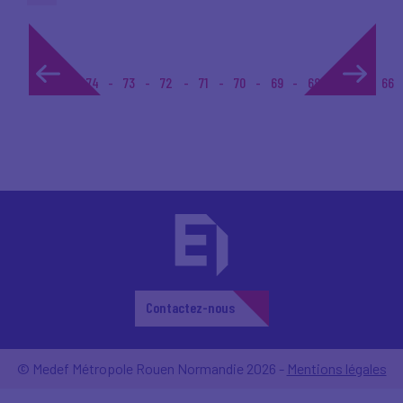
1...
74
73
72
71
70
69
68
67
66
Contactez-nous
© Medef Métropole Rouen Normandie 2026 -
Mentions légales