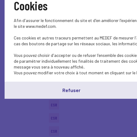
Cookies
SOCIAL
Afin d'assurer le fonctionnement du site et d'en améliorer l'expéri
BUSINESS LAW
le site www.medef.com.
Ces cookies et autres traceurs permettent au MEDEF de mesurer l'au
CSR
cas des boutons de partage sur les réseaux sociaux, les information
ECONOMY
Vous pouvez choisir d'accepter ou de refuser l'ensemble des cookies
de paramétrer individuellement les finalités de traitement des cook
ECONOMY
message vous sera à nouveau affiché..
Vous pouvez modifier votre choix à tout moment en cliquant sur le 
SUSTAINABLE DEVELOPMENT
Refuser
CSR
CSR
CSR
CSR