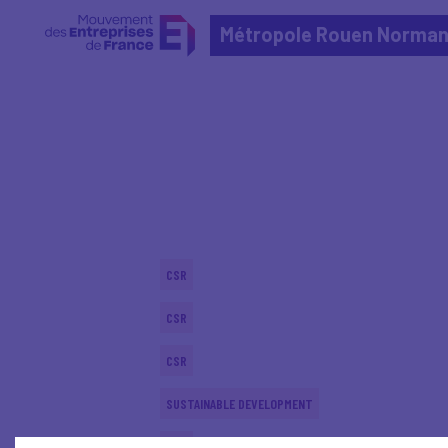
Métropole Rouen Norman
Home
Actualités nationales
Actualités nationale
CSR
CSR
CSR
SUSTAINABLE DEVELOPMENT
CSR