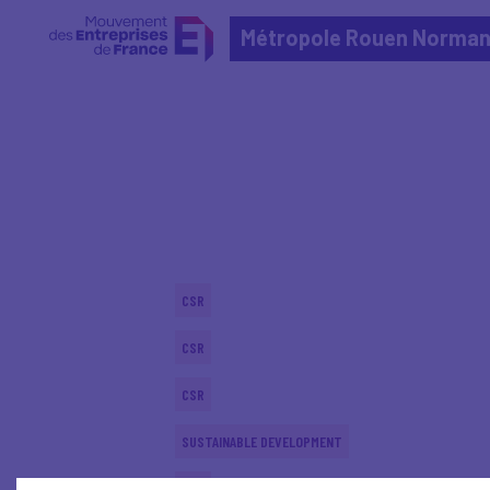
Métropole Rouen Norman
Home
Actualités nationales
Actualités nationale
CSR
CSR
CSR
SUSTAINABLE DEVELOPMENT
CSR