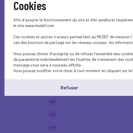
Cookies
SOCIAL
Afin d'assurer le fonctionnement du site et d'en améliorer l'expéri
BUSINESS LAW
le site www.medef.com.
Ces cookies et autres traceurs permettent au MEDEF de mesurer l'au
CSR
cas des boutons de partage sur les réseaux sociaux, les information
ECONOMY
Vous pouvez choisir d'accepter ou de refuser l'ensemble des cookies
de paramétrer individuellement les finalités de traitement des cook
ECONOMY
message vous sera à nouveau affiché..
Vous pouvez modifier votre choix à tout moment en cliquant sur le 
SUSTAINABLE DEVELOPMENT
Refuser
CSR
CSR
CSR
CSR