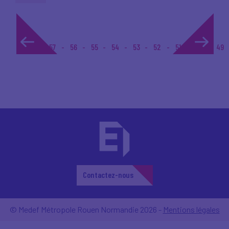
1...
57
56
55
54
53
52
51
50
49
Contactez-nous
© Medef Métropole Rouen Normandie 2026 -
Mentions légales