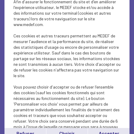
Afin d'assurer le fonctionnement du site et d'en améliorer
SUSTAINABLE DEVELOPMENT
l'expérience utilisateur, le MEDEF stocke et/ou accède à
des informations sur votre terminal (cookies et autres
SUSTAINABLE DEVELOPMENT
traceurs) lors de votre naviguation sur le site
www.medef.com.
SUSTAINABLE DEVELOPMENT
Ces cookies et autres traceurs permettent au MEDEF de
SOCIAL
mesurer l'audience et la performance du site, de réaliser
des statistiques d'usage ou encore de personnaliser votre
expérience utilisteur. Sauf dans le cas des boutons de
SUSTAINABLE DEVELOPMENT
partage sur les réseaux sociaux, les informations stockées
ne sont transmises à aucun tiers. Votre choix d'accepter ou
INTERNATIONAL - EUROPE
de refuser les cookies n'affectera pas votre navigation sur
le site.
SUSTAINABLE DEVELOPMENT
Vous pouvez choisir d'accepter ou de refuser l'ensemble
ECONOMY
des cookies (sauf les cookies fonctionnels qui sont
nécessaires au fonctionnement du site). Le bouton
'Personnaliser vos choix' vous permet par ailleurs de
ECONOMY
paramétrer individuellement les finalités de traitement des
cookies et traceurs que vous souhaitez accepter ou
INTERNATIONAL - EUROPE
refuser. Votre choix sera conservé pendant une durée de 6
mois à l'issue de laquelle ce message vous sera à nouveau
INTERNATIONAL - EUROPE
affiché..
Refuser
Choisir
Accepter