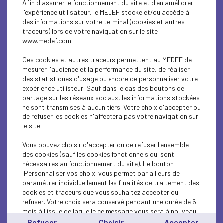
Afin d'assurer le fonctionnement du site et d'en améliorer
SUSTAINABLE DEVELOPMENT
l'expérience utilisateur, le MEDEF stocke et/ou accède à
des informations sur votre terminal (cookies et autres
SUSTAINABLE DEVELOPMENT
traceurs) lors de votre naviguation sur le site
www.medef.com.
SUSTAINABLE DEVELOPMENT
Ces cookies et autres traceurs permettent au MEDEF de
SOCIAL
mesurer l'audience et la performance du site, de réaliser
des statistiques d'usage ou encore de personnaliser votre
expérience utilisteur. Sauf dans le cas des boutons de
SUSTAINABLE DEVELOPMENT
partage sur les réseaux sociaux, les informations stockées
ne sont transmises à aucun tiers. Votre choix d'accepter ou
INTERNATIONAL - EUROPE
de refuser les cookies n'affectera pas votre navigation sur
le site.
SUSTAINABLE DEVELOPMENT
Vous pouvez choisir d'accepter ou de refuser l'ensemble
ECONOMY
des cookies (sauf les cookies fonctionnels qui sont
nécessaires au fonctionnement du site). Le bouton
'Personnaliser vos choix' vous permet par ailleurs de
ECONOMY
paramétrer individuellement les finalités de traitement des
cookies et traceurs que vous souhaitez accepter ou
INTERNATIONAL - EUROPE
refuser. Votre choix sera conservé pendant une durée de 6
mois à l'issue de laquelle ce message vous sera à nouveau
INTERNATIONAL - EUROPE
affiché..
Refuser
Choisir
Accepter