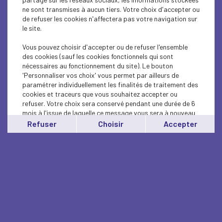
ne sont transmises à aucun tiers. Votre choix d'accepter ou
de refuser les cookies n'affectera pas votre navigation sur
le site.
Vous pouvez choisir d'accepter ou de refuser l'ensemble
des cookies (sauf les cookies fonctionnels qui sont
nécessaires au fonctionnement du site). Le bouton
'Personnaliser vos choix' vous permet par ailleurs de
paramétrer individuellement les finalités de traitement des
cookies et traceurs que vous souhaitez accepter ou
refuser. Votre choix sera conservé pendant une durée de 6
mois à l'issue de laquelle ce message vous sera à nouveau
affiché..
Refuser
Choisir
Accepter
Vous pouvez modifier votre choix à tout moment en
cliquant sur le lien
'cookies'
en bas de page.