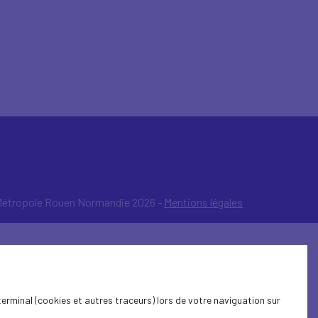
étropole Rouen Normandie 2026 -
Mentions légales
terminal (cookies et autres traceurs) lors de votre naviguation sur